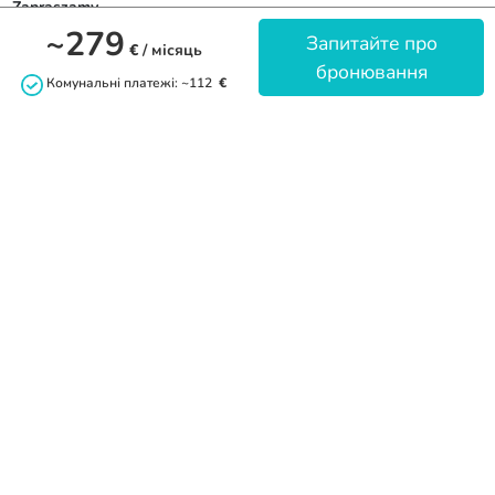
Zapraszamy.
~279
Запитайте про
€
/ місяць
бронювання
Комунальні платежі: ~112
€
Контакт
+48799361014
naj.wro@gmail.com
nawro.pl
Facebook
Youtube
8.00-20.00