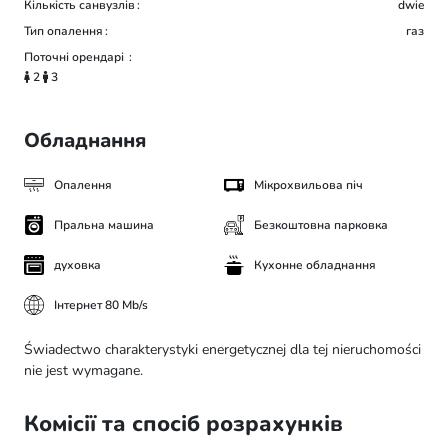
Кількість санвузлів
dwie
Тип опалення
газ
Поточні орендарі
2
3
Обладнання
Опалення
Мікрохвильова піч
Пральна машина
Безкоштовна парковка
духовка
Кухонне обладнання
Інтернет 80 Mb/s
Świadectwo charakterystyki energetycznej dla tej nieruchomości
nie jest wymagane.
Комісії та спосіб розрахунків