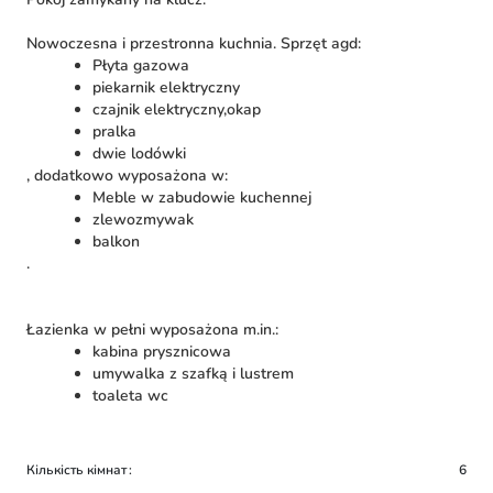
Nowoczesna i przestronna kuchnia. Sprzęt agd:
Płyta gazowa
piekarnik elektryczny
czajnik elektryczny,okap
pralka
dwie lodówki
, dodatkowo wyposażona w:
Meble w zabudowie kuchennej
zlewozmywak
balkon
.
Łazienka w pełni wyposażona m.in.:
kabina prysznicowa
umywalka z szafką i lustrem
toaleta wc
Кількість кімнат
6