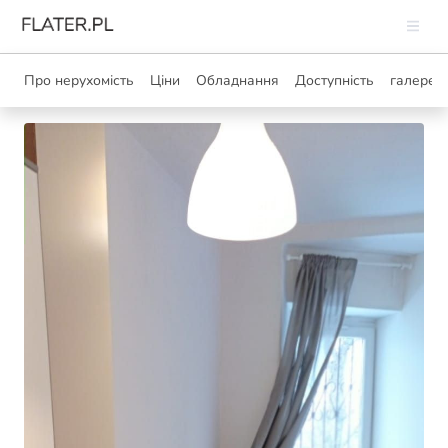
Про нерухомість
Ціни
Обладнання
Доступність
галерея